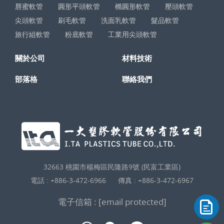
唇蜜軟管
圓形平頭軟管
橢圓形軟管
壓頭軟管
尖頭軟管
刷毛軟管
洗面乳軟管
髮品軟管
旅行組軟管
粉底軟管
工業用尖頭軟管
關於公司
材料技術
部落格
聯絡我們
32663 桃園市楊梅區民隆路9號 (民富工業區)
電話 :
+886-3-472-6966
傳真 : +886-3-472-6967
電子信箱 :
[email protected]