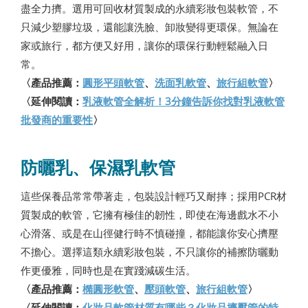
盡全力擠。選用可回收材質製成的永續彩妝包裝軟管，不
只減少塑膠垃圾，還能讓洗臉、卸妝變得更環保。無論在
家或旅行，都方便又好用，讓你的環保行動輕鬆融入日
常。
〈產品推薦：
圓形平頭軟管
、
洗面乳軟管
、
旅行組軟管
〉
〈延伸閱讀：
乳液軟管全解析！3分鐘告訴你找對乳液軟管
批發商的重要性
〉
防曬乳、保濕乳軟管
這些保養品常常帶著走，包裝設計輕巧又耐摔；採用PCR材
質製成的軟管，它擁有極佳的韌性，即使在海邊戲水不小
心滑落、或是在山徑健行時不慎碰撞，都能讓你安心擠壓
不擔心。選擇這類永續彩妝包裝，不只讓你的補擦防曬動
作更優雅，同時也是在實踐減碳生活。
〈產品推薦：
橢圓形軟管
、
壓頭軟管
、
旅行組軟管
〉
〈延伸閱讀：
化妝品軟管材質有哪些？化妝品擠壓管的特