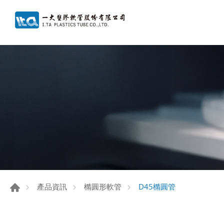
D45橢圓管
產品資訊
橢圓形軟管