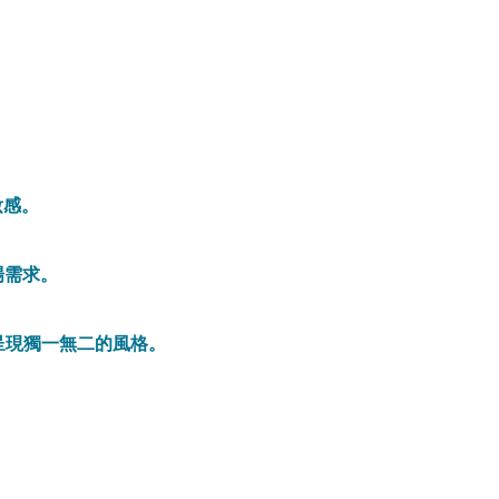
。
妝感。
市場需求。
呈現獨一無二的風格。