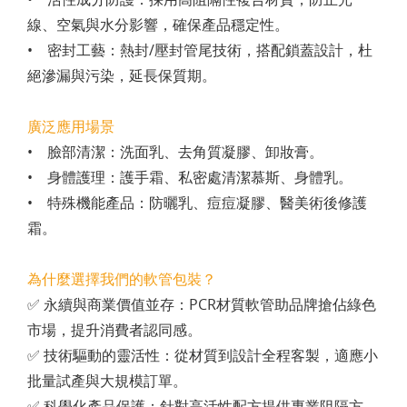
線、空氣與水分影響，確保產品穩定性。
• 密封工藝：熱封/壓封管尾技術，搭配鎖蓋設計，杜
絕滲漏與污染，延長保質期。
廣泛應用場景
• 臉部清潔：洗面乳、去角質凝膠、卸妝膏。
• 身體護理：護手霜、私密處清潔慕斯、身體乳。
• 特殊機能產品：防曬乳、痘痘凝膠、醫美術後修護
霜。
為什麼選擇我們的軟管包裝？
✅ 永續與商業價值並存：PCR材質軟管助品牌搶佔綠色
市場，提升消費者認同感。
✅ 技術驅動的靈活性：從材質到設計全程客製，適應小
批量試產與大規模訂單。
✅ 科學化產品保護：針對高活性配方提供專業阻隔方