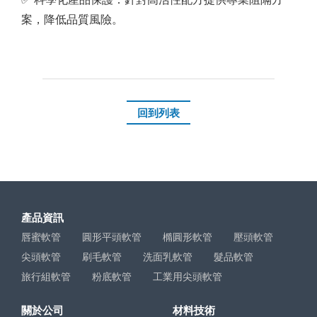
案，降低品質風險。
回到列表
產品資訊
唇蜜軟管
圓形平頭軟管
橢圓形軟管
壓頭軟管
尖頭軟管
刷毛軟管
洗面乳軟管
髮品軟管
旅行組軟管
粉底軟管
工業用尖頭軟管
關於公司
材料技術