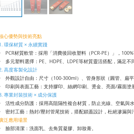
核心優勢與技術亮點
1. 環保材質 × 永續實踐
• PCR材質軟管：採用「消費後回收塑料（PCR-PE）」，1
• 多元塑料選擇：PE、HDPE、LDPE等材質靈活搭配，滿
2. 高度客製化設計
• 外觀設計自由：尺寸（100-300ml）、管身形狀（圓管
• 印刷與表面工藝：支持膠印、絲網印刷、燙金、亮面/霧面
3. 專業封裝技術 × 成分保護
• 活性成分防護：採用高阻隔性複合材質，防止光線、空氣與
• 密封工藝：熱封/壓封管尾技術，搭配鎖蓋設計，杜絕滲漏與
廣泛應用場景
• 臉部清潔：洗面乳、去角質凝膠、卸妝膏。