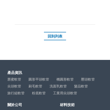
回到列表
產品資訊
唇蜜軟管
圓形平頭軟管
橢圓形軟管
壓頭軟管
尖頭軟管
刷毛軟管
洗面乳軟管
髮品軟管
旅行組軟管
粉底軟管
工業用尖頭軟管
關於公司
材料技術