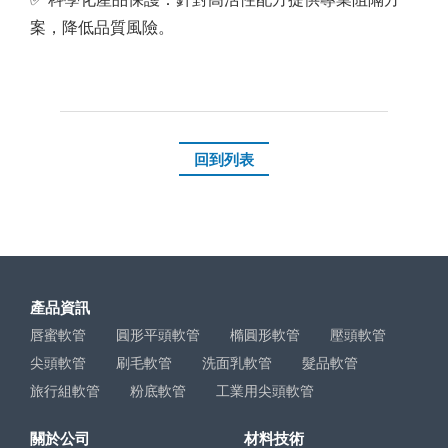
案，降低品質風險。
回到列表
產品資訊
唇蜜軟管
圓形平頭軟管
橢圓形軟管
壓頭軟管
尖頭軟管
刷毛軟管
洗面乳軟管
髮品軟管
旅行組軟管
粉底軟管
工業用尖頭軟管
關於公司
材料技術