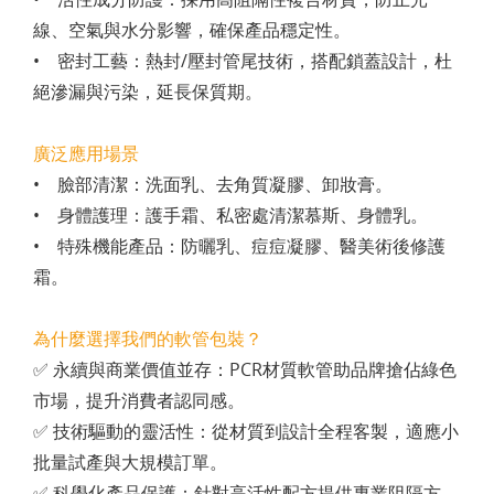
線、空氣與水分影響，確保產品穩定性。
• 密封工藝：熱封/壓封管尾技術，搭配鎖蓋設計，杜
絕滲漏與污染，延長保質期。
廣泛應用場景
• 臉部清潔：洗面乳、去角質凝膠、卸妝膏。
• 身體護理：護手霜、私密處清潔慕斯、身體乳。
• 特殊機能產品：防曬乳、痘痘凝膠、醫美術後修護
霜。
為什麼選擇我們的軟管包裝？
✅ 永續與商業價值並存：PCR材質軟管助品牌搶佔綠色
市場，提升消費者認同感。
✅ 技術驅動的靈活性：從材質到設計全程客製，適應小
批量試產與大規模訂單。
✅ 科學化產品保護：針對高活性配方提供專業阻隔方