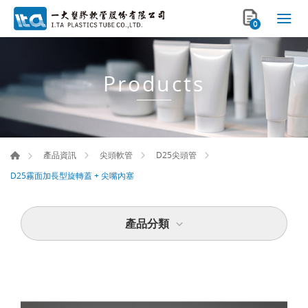
0
Products
產品資訊
尖頭軟管
D25尖頭管
D25霧面加長型旋轉蓋 + 尖嘴內塞
產品分類