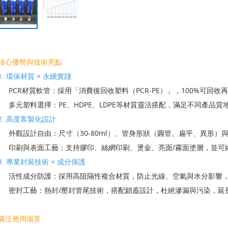
核心優勢與技術亮點
1. 環保材質 × 永續實踐
• PCR材質軟管：採用「消費後回收塑料（PCR-PE）」，100%可
• 多元塑料選擇：PE、HDPE、LDPE等材質靈活搭配，滿足不同產品
2. 高度客製化設計
• 外觀設計自由：尺寸（30-80ml）、管身形狀（圓管、扁平、異形
• 印刷與表面工藝：支持膠印、絲網印刷、燙金、亮面/霧面塗層，並可
3. 專業封裝技術 × 成分保護
• 活性成分防護：採用高阻隔性複合材質，防止光線、空氣與水分影響
• 密封工藝：熱封/壓封管尾技術，搭配鎖蓋設計，杜絕滲漏與污染，延
廣泛應用場景