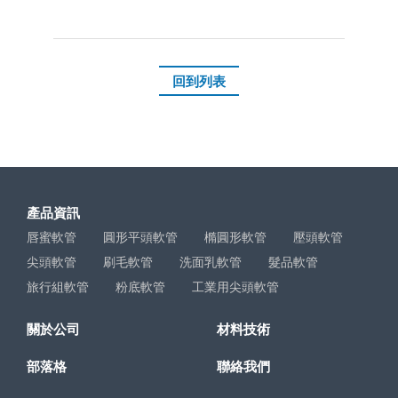
回到列表
產品資訊
唇蜜軟管
圓形平頭軟管
橢圓形軟管
壓頭軟管
尖頭軟管
刷毛軟管
洗面乳軟管
髮品軟管
旅行組軟管
粉底軟管
工業用尖頭軟管
關於公司
材料技術
部落格
聯絡我們